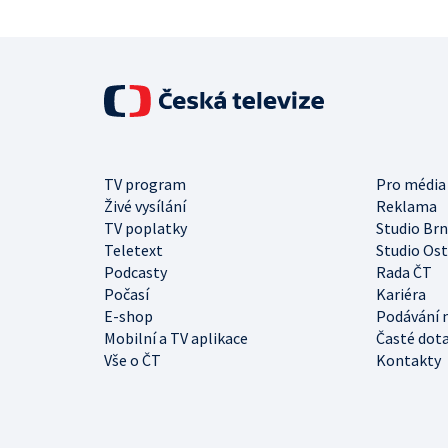
TV program
Pro média
Živé vysílání
Reklama
TV poplatky
Studio Br
Teletext
Studio Os
Podcasty
Rada ČT
Počasí
Kariéra
E-shop
Podávání 
Mobilní a TV aplikace
Časté dot
Vše o ČT
Kontakty