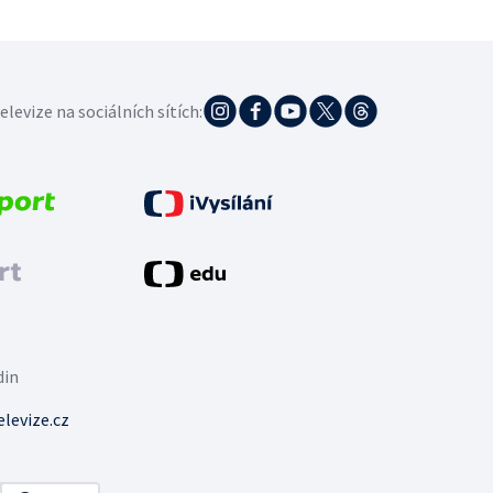
elevize na sociálních sítích:
din
levize.cz