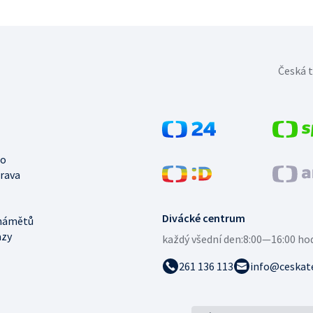
Česká t
no
trava
Divácké centrum
námětů
azy
každý všední den:
8:00—16:00 ho
261 136 113
info@ceskate