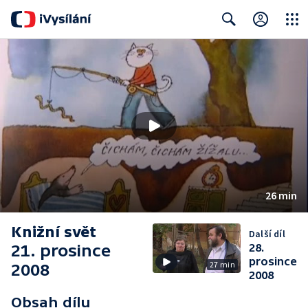
Close
Search
26 min
Knižní svět
Další díl
21. prosince
28.
prosince
27 min
2008
2008
Obsah dílu