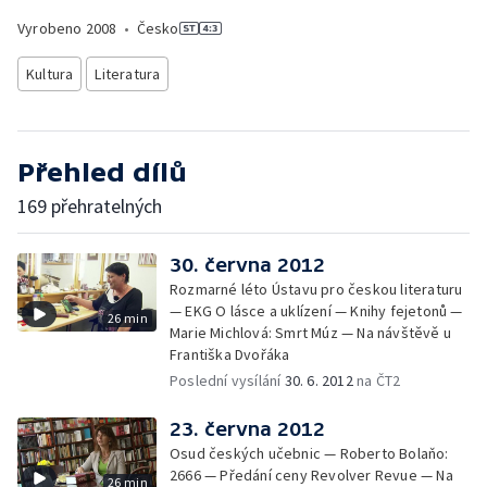
Vyrobeno
2008
•
Česko
Kultura
Literatura
Přehled dílů
169 přehratelných
30. června 2012
Rozmarné léto Ústavu pro českou literaturu
— EKG O lásce a uklízení — Knihy fejetonů —
26 min
Marie Michlová: Smrt Múz — Na návštěvě u
Františka Dvořáka
Poslední vysílání
30. 6. 2012
na ČT2
23. června 2012
Osud českých učebnic — Roberto Bolaňo:
2666 — Předání ceny Revolver Revue — Na
26 min