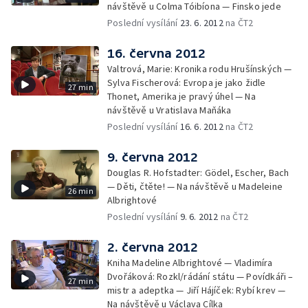
návštěvě u Colma Tóibíona — Finsko jede
Poslední vysílání
23. 6. 2012
na ČT2
16. června 2012
Valtrová, Marie: Kronika rodu Hrušínských —
Sylva Fischerová: Evropa je jako židle
27 min
Thonet, Amerika je pravý úhel — Na
návštěvě u Vratislava Maňáka
Poslední vysílání
16. 6. 2012
na ČT2
9. června 2012
Douglas R. Hofstadter: Gödel, Escher, Bach
— Děti, čtěte! — Na návštěvě u Madeleine
26 min
Albrightové
Poslední vysílání
9. 6. 2012
na ČT2
2. června 2012
Kniha Madeline Albrightové — Vladimíra
Dvořáková: Rozkl/rádání státu — Povídkáři –
27 min
mistr a adeptka — Jiří Hájíček: Rybí krev —
Na návštěvě u Václava Cílka