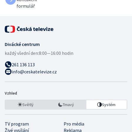
formulář
Divácké centrum
každý všední den:
8:00—16:00 hodin
261 136 113
info@ceskatelevize.cz
Vzhled
Světlý
Tmavý
Systém
TV program
Pro média
Živé vysílání
Reklama