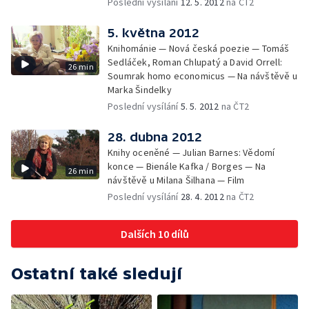
Poslední vysílání
12. 5. 2012
na ČT2
5. května 2012
Knihománie — Nová česká poezie — Tomáš
Sedláček, Roman Chlupatý a David Orrell:
26 min
Soumrak homo economicus — Na návštěvě u
Marka Šindelky
Poslední vysílání
5. 5. 2012
na ČT2
28. dubna 2012
Knihy oceněné — Julian Barnes: Vědomí
konce — Bienále Kafka / Borges — Na
26 min
návštěvě u Milana Šilhana — Film
Poslední vysílání
28. 4. 2012
na ČT2
Dalších 10 dílů
Ostatní také sledují