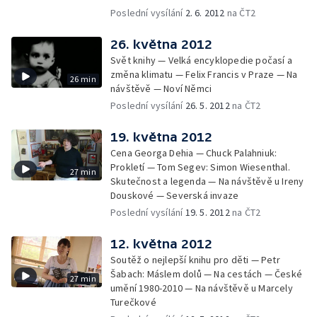
Poslední vysílání
2. 6. 2012
na ČT2
26. května 2012
Svět knihy — Velká encyklopedie počasí a
změna klimatu — Felix Francis v Praze — Na
26 min
návštěvě — Noví Němci
Poslední vysílání
26. 5. 2012
na ČT2
19. května 2012
Cena Georga Dehia — Chuck Palahniuk:
Prokletí — Tom Segev: Simon Wiesenthal.
27 min
Skutečnost a legenda — Na návštěvě u Ireny
Douskové — Severská invaze
Poslední vysílání
19. 5. 2012
na ČT2
12. května 2012
Soutěž o nejlepší knihu pro děti — Petr
Šabach: Máslem dolů — Na cestách — České
27 min
umění 1980-2010 — Na návštěvě u Marcely
Turečkové