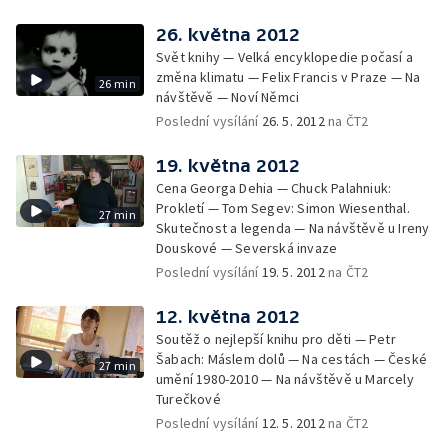
26. května 2012
Svět knihy — Velká encyklopedie počasí a
změna klimatu — Felix Francis v Praze — Na
26 min
návštěvě — Noví Němci
Poslední vysílání
26. 5. 2012
na ČT2
19. května 2012
Cena Georga Dehia — Chuck Palahniuk:
Prokletí — Tom Segev: Simon Wiesenthal.
27 min
Skutečnost a legenda — Na návštěvě u Ireny
Douskové — Severská invaze
Poslední vysílání
19. 5. 2012
na ČT2
12. května 2012
Soutěž o nejlepší knihu pro děti — Petr
Šabach: Máslem dolů — Na cestách — České
27 min
umění 1980-2010 — Na návštěvě u Marcely
Turečkové
Poslední vysílání
12. 5. 2012
na ČT2