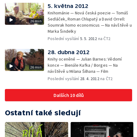
5. května 2012
Knihománie — Nová česká poezie — Tomáš
Sedláček, Roman Chlupatý a David Orrell:
26 min
Soumrak homo economicus — Na návštěvě u
Marka Šindelky
Poslední vysílání
5. 5. 2012
na ČT2
28. dubna 2012
Knihy oceněné — Julian Barnes: Vědomí
konce — Bienále Kafka / Borges — Na
26 min
návštěvě u Milana Šilhana — Film
Poslední vysílání
28. 4. 2012
na ČT2
Dalších 10 dílů
Ostatní také sledují