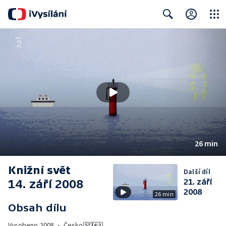
Close
Search
26 min
Knižní svět
Další díl
14. září 2008
21. září
2008
26 min
Obsah dílu
Vyrobeno
2008
•
Česko