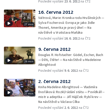
Poslední vysílání
23. 6. 2012
na ČT2
16. června 2012
Valtrová, Marie: Kronika rodu Hrušínských —
Sylva Fischerová: Evropa je jako židle
27 min
Thonet, Amerika je pravý úhel — Na
návštěvě u Vratislava Maňáka
Poslední vysílání
16. 6. 2012
na ČT2
9. června 2012
Douglas R. Hofstadter: Gödel, Escher, Bach
— Děti, čtěte! — Na návštěvě u Madeleine
26 min
Albrightové
Poslední vysílání
9. 6. 2012
na ČT2
2. června 2012
Kniha Madeline Albrightové — Vladimíra
Dvořáková: Rozkl/rádání státu — Povídkáři –
27 min
mistr a adeptka — Jiří Hájíček: Rybí krev —
Na návštěvě u Václava Cílka
Poslední vysílání
2. 6. 2012
na ČT2