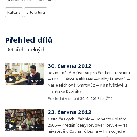
Kultura
Literatura
Přehled dílů
169 přehratelných
30. června 2012
Rozmarné léto Ústavu pro českou literaturu
— EKG O lásce a uklízení — Knihy fejetonů —
26 min
Marie Michlová: Smrt Múz — Na návštěvě u
Františka Dvořáka
Poslední vysílání
30. 6. 2012
na ČT2
23. června 2012
Osud českých učebnic — Roberto Bolaňo:
2666 — Předání ceny Revolver Revue — Na
26 min
návštěvě u Colma Tóibíona — Finsko jede