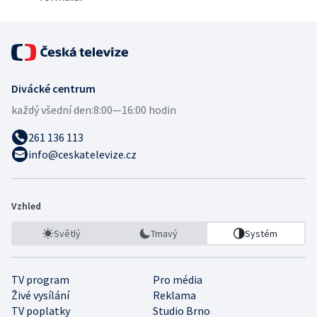
Divácké centrum
každý všední den:
8:00—16:00 hodin
261 136 113
info@ceskatelevize.cz
Vzhled
Světlý
Tmavý
Systém
TV program
Pro média
Živé vysílání
Reklama
TV poplatky
Studio Brno