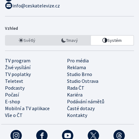
info@ceskatelevize.cz
Vzhled
Světlý
Tmavý
Systém
TV program
Pro média
Živé vysílání
Reklama
TV poplatky
Studio Brno
Teletext
Studio Ostrava
Podcasty
Rada ČT
Počasí
Kariéra
E-shop
Podávání námětů
Mobilní a TV aplikace
Časté dotazy
Vše o ČT
Kontakty