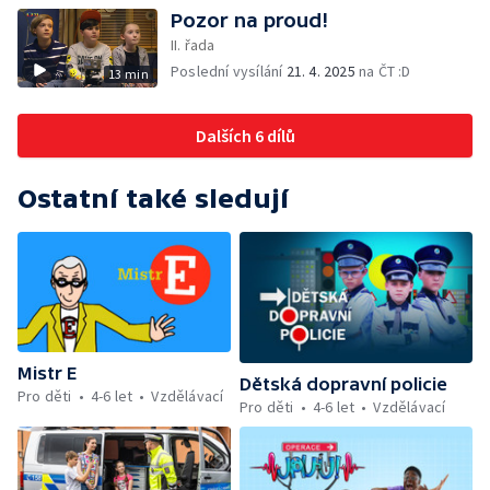
Pozor na proud!
II. řada
Poslední vysílání
21. 4. 2025
na ČT :D
13 min
Dalších 6 dílů
Ostatní také sledují
Mistr E
Dětská dopravní policie
Pro děti
4-6 let
Vzdělávací
Pro děti
4-6 let
Vzdělávací