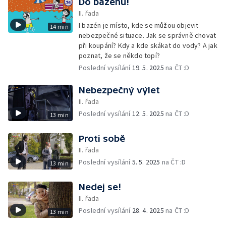
Do bazénu!
II. řada
I bazén je místo, kde se můžou objevit
14 min
nebezpečné situace. Jak se správně chovat
při koupání? Kdy a kde skákat do vody? A jak
poznat, že se někdo topí?
Poslední vysílání
19. 5. 2025
na ČT :D
Nebezpečný výlet
II. řada
Poslední vysílání
12. 5. 2025
na ČT :D
13 min
Proti sobě
II. řada
Poslední vysílání
5. 5. 2025
na ČT :D
13 min
Nedej se!
II. řada
Poslední vysílání
28. 4. 2025
na ČT :D
13 min