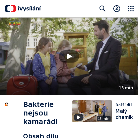
Close
Search
13 min
Bakterie
Další díl
Malý
nejsou
chemik
13 min
kamarádi
Obsah dílu