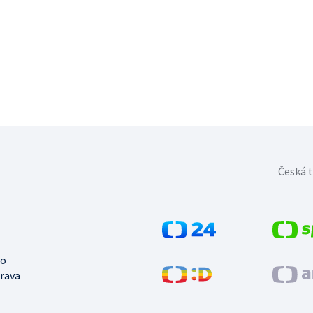
Česká t
no
trava