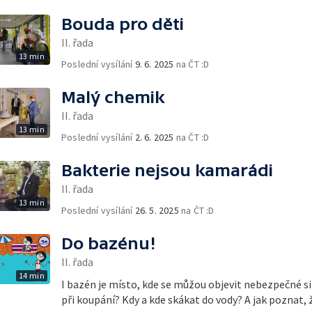
Bouda pro děti
II. řada
13 min
Poslední vysílání
9. 6. 2025
na ČT :D
Malý chemik
II. řada
13 min
Poslední vysílání
2. 6. 2025
na ČT :D
Bakterie nejsou kamarádi
II. řada
13 min
Poslední vysílání
26. 5. 2025
na ČT :D
Do bazénu!
II. řada
14 min
I bazén je místo, kde se můžou objevit nebezpečné si
při koupání? Kdy a kde skákat do vody? A jak poznat, 