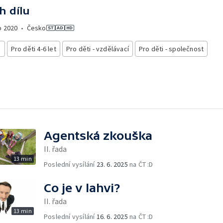
h dílu
o
2020
•
Česko
i
Pro děti 4-6 let
Pro děti - vzdělávací
Pro děti - společnost
Agentská zkouška
II. řada
13 min
Poslední vysílání
23. 6. 2025
na ČT :D
Co je v lahvi?
II. řada
13 min
Poslední vysílání
16. 6. 2025
na ČT :D