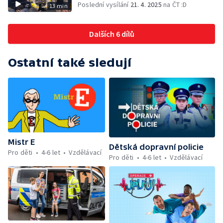
Poslední vysílání
21. 4. 2025
na ČT :D
13 min
Dalších 6 dílů
Ostatní také sledují
Mistr E
Dětská dopravní policie
Pro děti
4-6 let
Vzdělávací
Pro děti
4-6 let
Vzdělávací