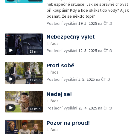
nebezpečné situace. Jak se správně chovat
při koupání? Kdy a kde skákat do vody? A jak
poznat, že se někdo topí?
Poslední vysílání
19. 5. 2025
na ČT :D
Nebezpečný výlet
II. řada
Poslední vysílání
12. 5. 2025
na ČT :D
13 min
Proti sobě
II. řada
Poslední vysílání
5. 5. 2025
na ČT :D
13 min
Nedej se!
II. řada
Poslední vysílání
28. 4. 2025
na ČT :D
13 min
Pozor na proud!
II. řada