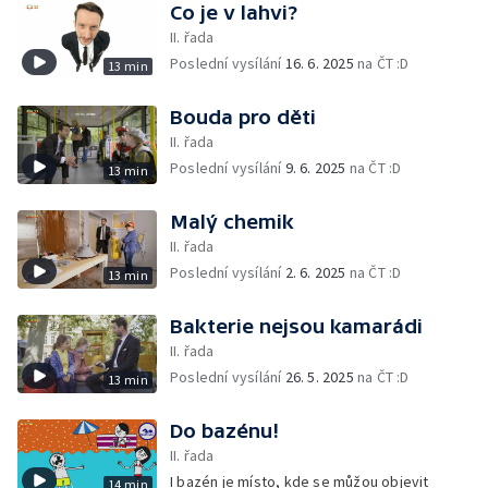
Co je v lahvi?
II. řada
Poslední vysílání
16. 6. 2025
na ČT :D
13 min
Bouda pro děti
II. řada
Poslední vysílání
9. 6. 2025
na ČT :D
13 min
Malý chemik
II. řada
Poslední vysílání
2. 6. 2025
na ČT :D
13 min
Bakterie nejsou kamarádi
II. řada
Poslední vysílání
26. 5. 2025
na ČT :D
13 min
Do bazénu!
II. řada
I bazén je místo, kde se můžou objevit
14 min