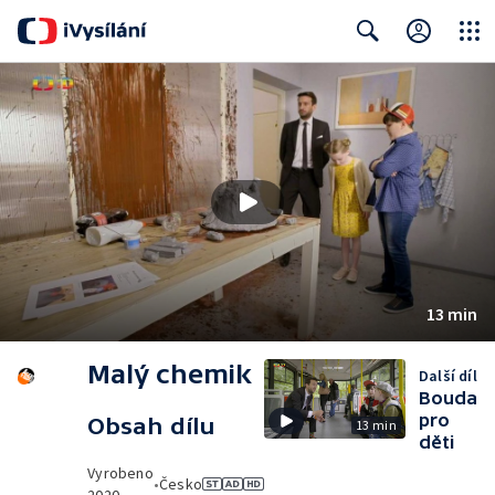
Close
Search
13 min
Malý chemik
Další díl
Bouda
pro
Obsah dílu
13 min
děti
Vyrobeno
•
Česko