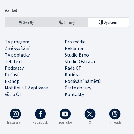
Vzhled
Světlý
Tmavý
Systém
TV program
Pro média
Živé vysílání
Reklama
TV poplatky
Studio Brno
Teletext
Studio Ostrava
Podcasty
Rada ČT
Počasí
Kariéra
E-shop
Podávání námětů
Mobilní a TV aplikace
Časté dotazy
Vše o ČT
Kontakty
Instagram
Facebook
YouTube
X
Threads