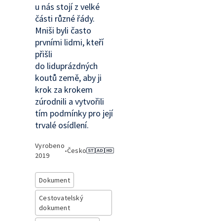
u nás stojí z velké
části různé řády.
Mniši byli často
prvními lidmi, kteří
přišli
do liduprázdných
koutů země, aby ji
krok za krokem
zúrodnili a vytvořili
tím podmínky pro její
trvalé osídlení.
Vyrobeno
•
Česko
2019
Dokument
Cestovatelský
dokument