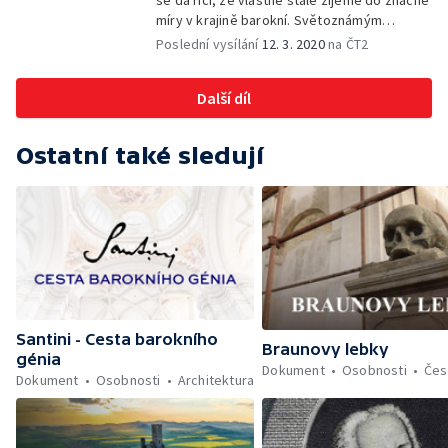
se dá říci, že vlastně stále žijeme do značné
míry v krajině barokní. Světoznámým
fenoménem je tzv. jihočeský selský barok
Poslední vysílání
12. 3. 2020
na ČT2
s výstavnými štíty měšťanských domů.
Další díl
Ostatní také sledují
Santini - Cesta barokního
Braunovy lebky
génia
Dokument
Osobnosti
Čes
Dokument
Osobnosti
Architektura