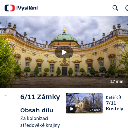
Search
27 min
6/11 Zámky
Další díl
7/11
Kostely
Obsah dílu
27 min
Za kolonizací
středověké krajiny