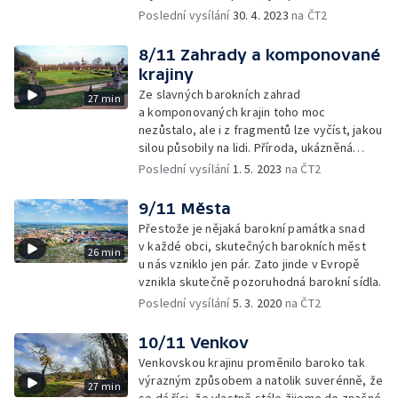
Ale jak je vnímali naši předkové, co pro ně
Poslední vysílání
30. 4. 2023
na ČT2
kostelní prostor znamenal?
8/11 Zahrady a komponované
krajiny
Ze slavných barokních zahrad
27 min
a komponovaných krajin toho moc
nezůstalo, ale i z fragmentů lze vyčíst, jakou
silou působily na lidi. Příroda, ukázněná
v řádu barokních os, dovede člověku
Poslední vysílání
1. 5. 2023
na ČT2
odpovědět na ty nejpodstatnější otázky
o životě.
9/11 Města
Přestože je nějaká barokní památka snad
v každé obci, skutečných barokních měst
26 min
u nás vzniklo jen pár. Zato jinde v Evropě
vznikla skutečně pozoruhodná barokní sídla.
Poslední vysílání
5. 3. 2020
na ČT2
10/11 Venkov
Venkovskou krajinu proměnilo baroko tak
výrazným způsobem a natolik suverénně, že
27 min