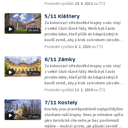
symbolů, odkazů i myšlenek. Architekt –
Poslední vysílání
29. 4. 2023
na ČT2
filosof a ilusionista.
5/11 Kláštery
Za kolonizací středověké krajiny u nás stojí
z velké části různé řády. Mniši byli často
26 min
prvními lidmi, kteří přišli do liduprázdných
koutů země, aby ji krok za krokem zúrodnili
a vytvořili tím podmínky pro její trvalé
Poslední vysílání
6. 2. 2020
na ČT2
osídlení.
6/11 Zámky
Za kolonizací středověké krajiny u nás stojí
z velké části různé řády. Mniši byli často
27 min
prvními lidmi, kteří přišli do liduprázdných
koutů země, aby ji krok za krokem zúrodnili
a vytvořili tím podmínky pro její trvalé
Poslední vysílání
13. 2. 2020
na ČT2
osídlení.
7/11 Kostely
Kostely jsou pravděpodobně nejtypičtějšími
stavbami naší krajiny. Dnes je vnímáme spíše
27 min
jako turistické cíle nebo je bez povšimnutí
míjíme – možná i proto, jak působí zevnitř.