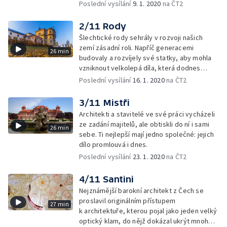
Poslední vysílání
9. 1. 2020
na ČT2
2/11 Rody
Šlechtické rody sehrály v rozvoji našich
zemí zásadní roli. Napříč generacemi
26 min
budovaly a rozvíjely své statky, aby mohla
vzniknout velkolepá díla, která dodnes
ohromují.
Poslední vysílání
16. 1. 2020
na ČT2
3/11 Mistři
Architekti a stavitelé ve své práci vycházeli
ze zadání majitelů, ale obtiskli do ní i sami
26 min
sebe. Ti nejlepší mají jedno společné: jejich
dílo promlouvá i dnes.
Poslední vysílání
23. 1. 2020
na ČT2
4/11 Santini
Nejznámější barokní architekt z Čech se
proslavil originálním přístupem
27 min
k architektuře, kterou pojal jako jeden velký
optický klam, do nějž dokázal ukrýt mnoho