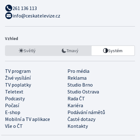
261 136 113
info@ceskatelevize.cz
Vzhled
Světlý
Tmavý
Systém
TV program
Pro média
Živé vysílání
Reklama
TV poplatky
Studio Brno
Teletext
Studio Ostrava
Podcasty
Rada ČT
Počasí
Kariéra
E-shop
Podávání námětů
Mobilní a TV aplikace
Časté dotazy
Vše o ČT
Kontakty