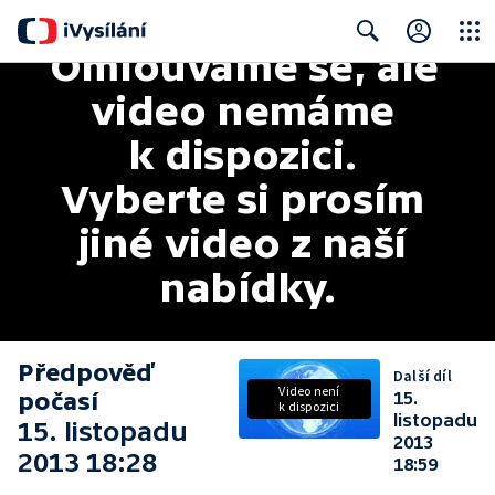
Omlouváme se, ale 
Close
Search
video nemáme 
k dispozici. 
Vyberte si prosím 
jiné video z naší 
nabídky.
Předpověď
Další díl
Video není
počasí
15.
k dispozici
listopadu
15. listopadu
2013
2013 18:28
18:59