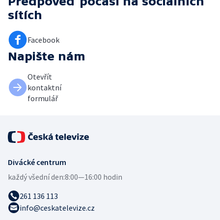
Předpověď počasí
na sociálních
sítích
Facebook
Napište nám
Otevřít
kontaktní
formulář
Divácké centrum
každý všední den:
8:00—16:00 hodin
261 136 113
info@ceskatelevize.cz