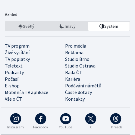
Vzhled
Světlý
Tmavý
Systém
TV program
Pro média
Živé vysílání
Reklama
TV poplatky
Studio Brno
Teletext
Studio Ostrava
Podcasty
Rada ČT
Počasí
Kariéra
E-shop
Podávání námětů
Mobilní a TV aplikace
Časté dotazy
Vše o ČT
Kontakty
Instagram
Facebook
YouTube
X
Threads