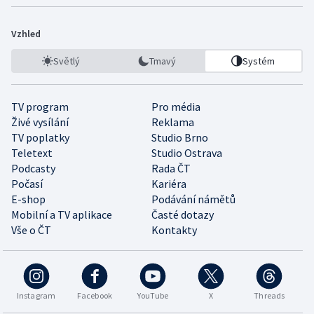
Vzhled
Světlý
Tmavý
Systém
TV program
Pro média
Živé vysílání
Reklama
TV poplatky
Studio Brno
Teletext
Studio Ostrava
Podcasty
Rada ČT
Počasí
Kariéra
E-shop
Podávání námětů
Mobilní a TV aplikace
Časté dotazy
Vše o ČT
Kontakty
Instagram
Facebook
YouTube
X
Threads