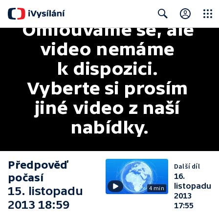
Omlouváme se, ale 
Close
Search
video nemáme 
k dispozici. 
Vyberte si prosím 
jiné video z naší 
nabídky.
Předpověď
Další díl
počasí
16.
listopadu
15. listopadu
4 min
2013
2013 18:59
17:55