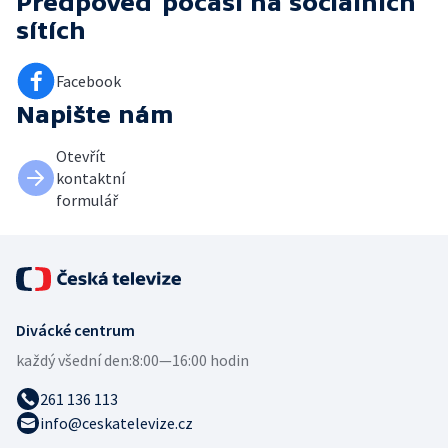
Předpověď počasí
na sociálních
sítích
Facebook
Napište nám
Otevřít
kontaktní
formulář
Divácké centrum
každý všední den:
8:00—16:00 hodin
261 136 113
info@ceskatelevize.cz