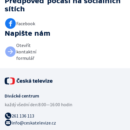
Předpověď počasí
na sociálních
sítích
Facebook
Napište nám
Otevřít
kontaktní
formulář
Divácké centrum
každý všední den:
8:00—16:00 hodin
261 136 113
info@ceskatelevize.cz