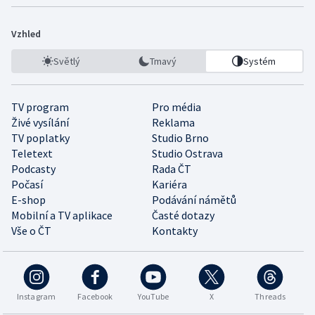
Vzhled
Světlý
Tmavý
Systém
TV program
Pro média
Živé vysílání
Reklama
TV poplatky
Studio Brno
Teletext
Studio Ostrava
Podcasty
Rada ČT
Počasí
Kariéra
E-shop
Podávání námětů
Mobilní a TV aplikace
Časté dotazy
Vše o ČT
Kontakty
Instagram
Facebook
YouTube
X
Threads