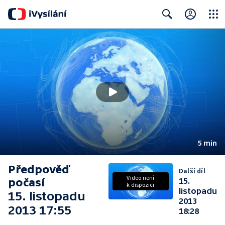
Close
Search
5 min
Předpověď
Další díl
Video není
počasí
15.
k dispozici
listopadu
15. listopadu
2013
2013 17:55
18:28