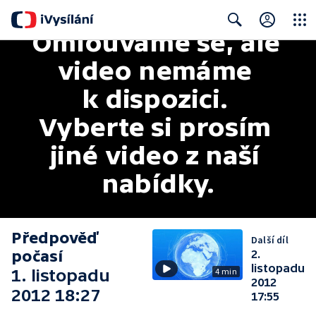
Omlouváme se, ale 
Close
Search
video nemáme 
k dispozici. 
Vyberte si prosím 
jiné video z naší 
nabídky.
Předpověď
Další díl
počasí
2.
listopadu
1. listopadu
4 min
2012
2012 18:27
17:55