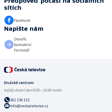
Předpověď počasí
na sociálních
sítích
Facebook
Napište nám
Otevřít
kontaktní
formulář
Divácké centrum
každý všední den:
8:00—16:00 hodin
261 136 113
info@ceskatelevize.cz