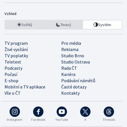
Vzhled
Světlý
Tmavý
Systém
TV program
Pro média
Živé vysílání
Reklama
TV poplatky
Studio Brno
Teletext
Studio Ostrava
Podcasty
Rada ČT
Počasí
Kariéra
E-shop
Podávání námětů
Mobilní a TV aplikace
Časté dotazy
Vše o ČT
Kontakty
Instagram
Facebook
YouTube
X
Threads