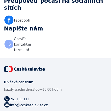
Předpověď počasí
na sociálních
sítích
Facebook
Napište nám
Otevřít
kontaktní
formulář
Divácké centrum
každý všední den:
8:00—16:00 hodin
261 136 113
info@ceskatelevize.cz