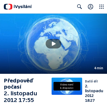
Close
Search
4 min
Předpověď
Další díl
Video není
počasí
2.
k dispozici
listopadu
2. listopadu
2012
2012 17:55
18:27