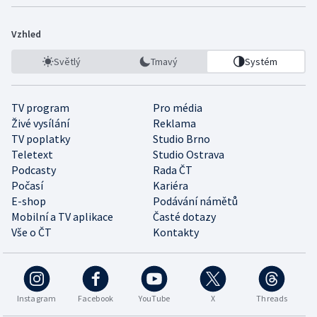
Vzhled
Světlý
Tmavý
Systém
TV program
Pro média
Živé vysílání
Reklama
TV poplatky
Studio Brno
Teletext
Studio Ostrava
Podcasty
Rada ČT
Počasí
Kariéra
E-shop
Podávání námětů
Mobilní a TV aplikace
Časté dotazy
Vše o ČT
Kontakty
Instagram
Facebook
YouTube
X
Threads