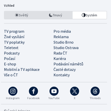
Vzhled
Světlý
Tmavý
Systém
TV program
Pro média
Živé vysílání
Reklama
TV poplatky
Studio Brno
Teletext
Studio Ostrava
Podcasty
Rada ČT
Počasí
Kariéra
E-shop
Podávání námětů
Mobilní a TV aplikace
Časté dotazy
Vše o ČT
Kontakty
Instagram
Facebook
YouTube
X
Threads
© Česká televize