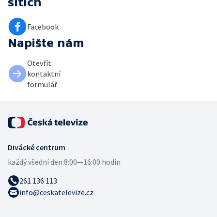
sítích
Facebook
Napište nám
Otevřít
kontaktní
formulář
Divácké centrum
každý všední den:
8:00—16:00 hodin
261 136 113
info@ceskatelevize.cz