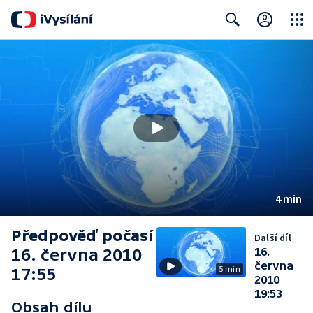
Close
Search
4 min
Předpověď počasí
Další díl
16. června 2010
16.
června
5 min
17:55
2010
19:53
Obsah dílu