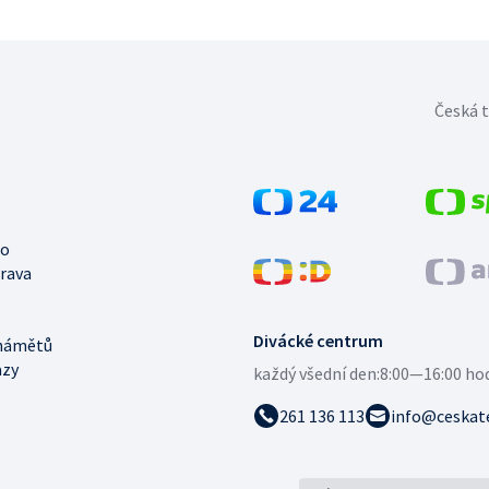
Česká t
no
trava
Divácké centrum
námětů
azy
každý všední den:
8:00—16:00 ho
261 136 113
info@ceskate