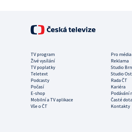
TV program
Pro média
Živé vysílání
Reklama
TV poplatky
Studio Br
Teletext
Studio Os
Podcasty
Rada ČT
Počasí
Kariéra
E-shop
Podávání 
Mobilní a TV aplikace
Časté dot
Vše o ČT
Kontakty