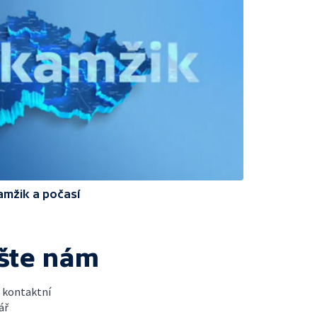
amžik a počasí
šte nám
t kontaktní
ář