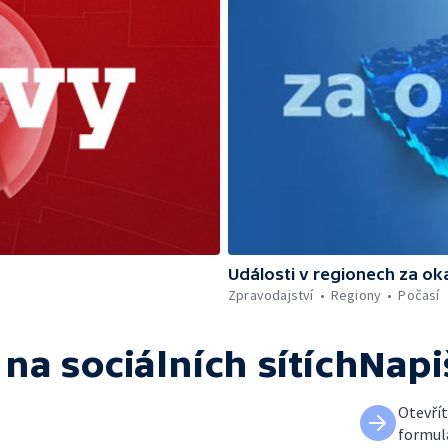
Události v regionech za ok
Zpravodajství
Regiony
Počasí
na sociálních sítích
Napi
Otevří
formul