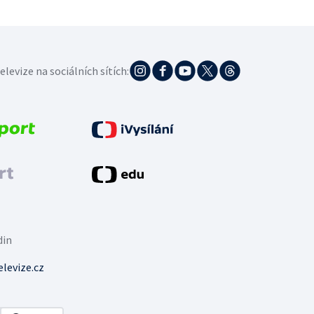
elevize na sociálních sítích:
din
levize.cz