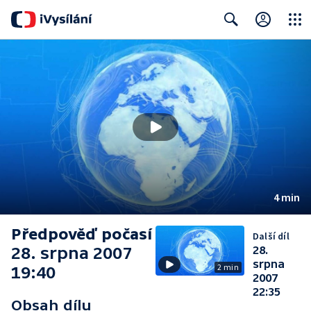
Close
Search
4 min
Předpověď počasí
Další díl
28. srpna 2007
28.
srpna
2 min
19:40
2007
22:35
Obsah dílu