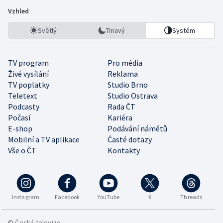
Vzhled
Světlý
Tmavý
Systém
TV program
Pro média
Živé vysílání
Reklama
TV poplatky
Studio Brno
Teletext
Studio Ostrava
Podcasty
Rada ČT
Počasí
Kariéra
E-shop
Podávání námětů
Mobilní a TV aplikace
Časté dotazy
Vše o ČT
Kontakty
Instagram
Facebook
YouTube
X
Threads
© Česká televize