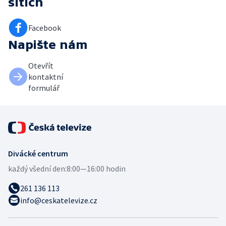
sítích
Facebook
Napište nám
Otevřít
kontaktní
formulář
Divácké centrum
každý všední den:
8:00—16:00 hodin
261 136 113
info@ceskatelevize.cz