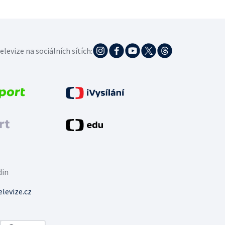
elevize na sociálních sítích:
din
levize.cz