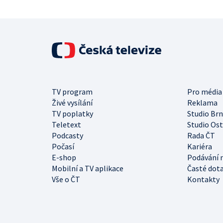
TV program
Pro média
Živé vysílání
Reklama
TV poplatky
Studio Br
Teletext
Studio Os
Podcasty
Rada ČT
Počasí
Kariéra
E-shop
Podávání 
Mobilní a TV aplikace
Časté dot
Vše o ČT
Kontakty