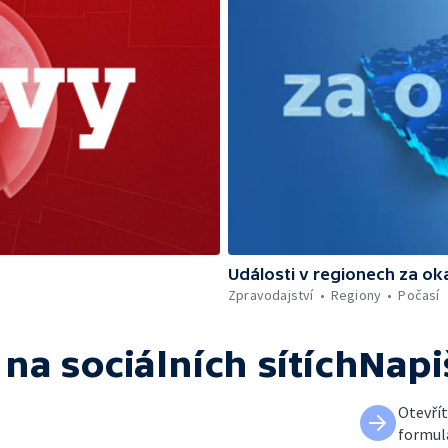
Události v regionech za ok
Zpravodajství
Regiony
Počasí
na sociálních sítích
Napi
Otevří
formul