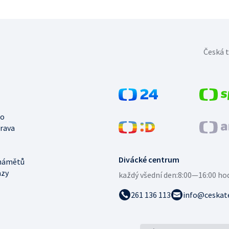
Česká t
no
trava
Divácké centrum
námětů
azy
každý všední den:
8:00—16:00 ho
261 136 113
info@ceskate