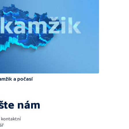
amžik a počasí
šte nám
t kontaktní
ář