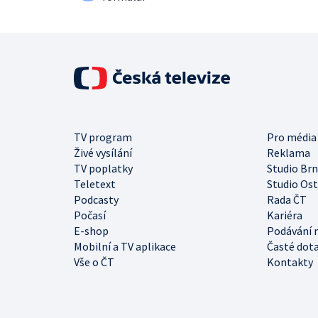
TV program
Pro média
Živé vysílání
Reklama
TV poplatky
Studio Br
Teletext
Studio Os
Podcasty
Rada ČT
Počasí
Kariéra
E-shop
Podávání 
Mobilní a TV aplikace
Časté dot
Vše o ČT
Kontakty