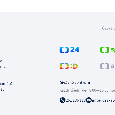
Česká t
no
trava
Divácké centrum
námětů
azy
každý všední den:
8:00—16:00 ho
261 136 113
info@ceskate