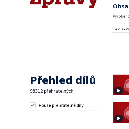
Obsa
Vyroben
Zpravod
Přehled dílů
98312 přehratelných
Pouze přehratelné díly