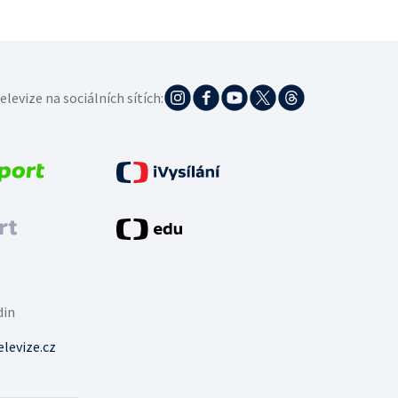
elevize na sociálních sítích:
din
levize.cz