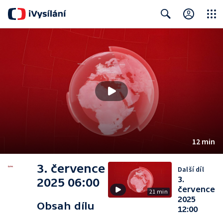
Close
Search
12 min
3. července
Další díl
3.
2025 06:00
července
21 min
2025
Obsah dílu
12:00