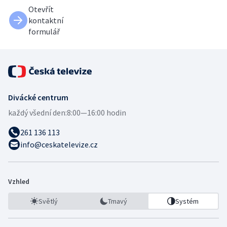
Otevřít
kontaktní
formulář
Divácké centrum
každý všední den:
8:00—16:00 hodin
261 136 113
info@ceskatelevize.cz
Vzhled
Světlý
Tmavý
Systém