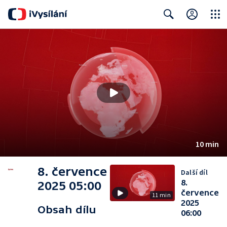
Close
Search
10 min
8. července
Další díl
8.
2025 05:00
července
11 min
2025
Obsah dílu
06:00