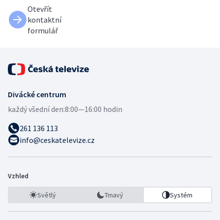
Otevřít
kontaktní
formulář
Divácké centrum
každý všední den:
8:00—16:00 hodin
261 136 113
info@ceskatelevize.cz
Vzhled
Světlý
Tmavý
Systém