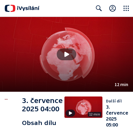
Close
Search
12 min
3. července
Další díl
3.
2025 04:00
července
12 min
2025
Obsah dílu
05:00