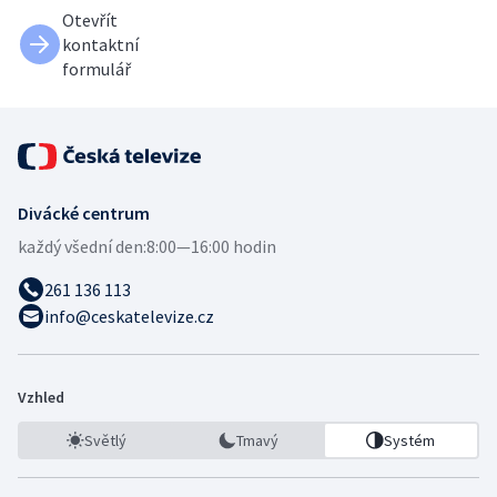
Otevřít
kontaktní
formulář
Divácké centrum
každý všední den:
8:00—16:00 hodin
261 136 113
info@ceskatelevize.cz
Vzhled
Světlý
Tmavý
Systém