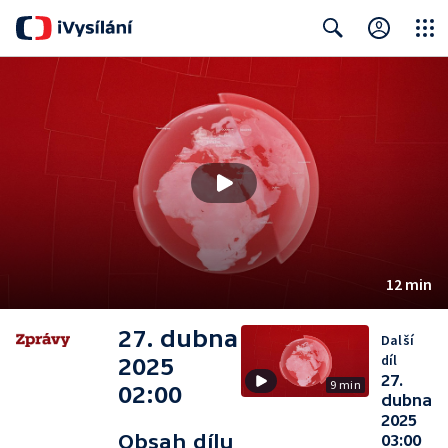
Close
Search
12 min
27. dubna
Další
díl
2025
27.
9 min
02:00
dubna
2025
Obsah dílu
03:00