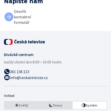
Napište nám
Otevřít
kontaktní
formulář
Divácké centrum
každý všední den:
8:00—16:00 hodin
261 136 113
info@ceskatelevize.cz
Vzhled
Světlý
Tmavý
Systém