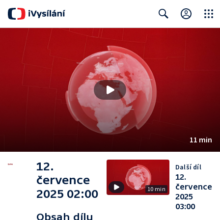
Close
Search
11 min
12.
Další díl
12.
července
července
10 min
2025 02:00
2025
03:00
Obsah dílu