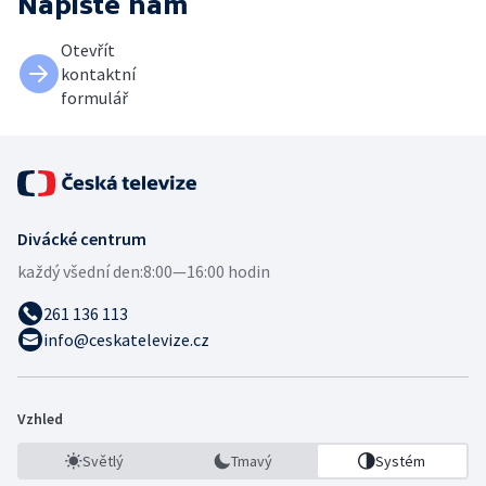
Napište nám
Otevřít
kontaktní
formulář
Divácké centrum
každý všední den:
8:00—16:00 hodin
261 136 113
info@ceskatelevize.cz
Vzhled
Světlý
Tmavý
Systém