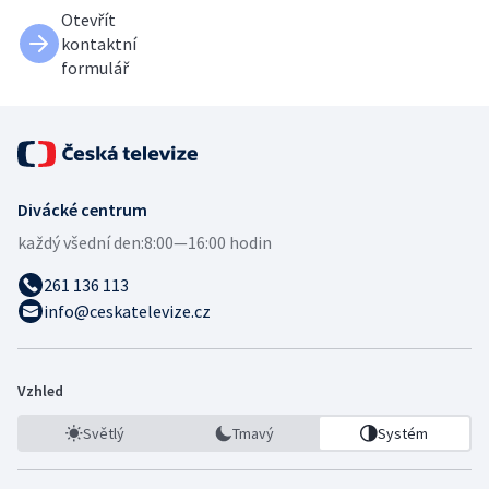
Otevřít
kontaktní
formulář
Divácké centrum
každý všední den:
8:00—16:00 hodin
261 136 113
info@ceskatelevize.cz
Vzhled
Světlý
Tmavý
Systém