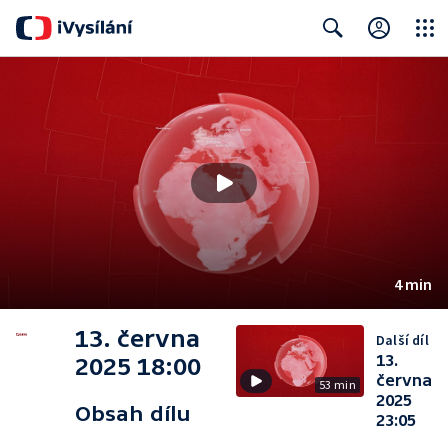
Close
Search
4 min
13. června
Další díl
13.
2025 18:00
června
53 min
2025
Obsah dílu
23:05