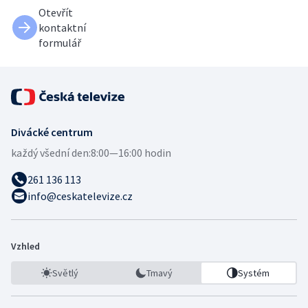
Otevřít
kontaktní
formulář
Divácké centrum
každý všední den:
8:00—16:00 hodin
261 136 113
info@ceskatelevize.cz
Vzhled
Světlý
Tmavý
Systém