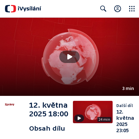
Close
Search
3 min
12. května
Další díl
12.
2025 18:00
května
24 min
2025
Obsah dílu
23:05