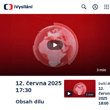
Close
Search
3 min
12. června 2025
Další dí
12.
17:30
červn
3 min
2025
Obsah dílu
18:00