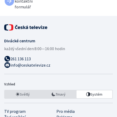
kontaktní
formulář
Divácké centrum
každý všední den:
8:00—16:00 hodin
261 136 113
info@ceskatelevize.cz
Vzhled
Světlý
Tmavý
Systém
TV program
Pro média