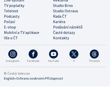
Živé vysílání
Reklama
TV poplatky
Studio Brno
Teletext
Studio Ostrava
Podcasty
Rada ČT
Počasí
Kariéra
E-shop
Podávání námětů
Mobilní a TV aplikace
Časté dotazy
Vše o ČT
Kontakty
Instagram
Facebook
YouTube
X
Threads
© Česká televize
•
•
English
Ochrana soukromí
Přístupnost