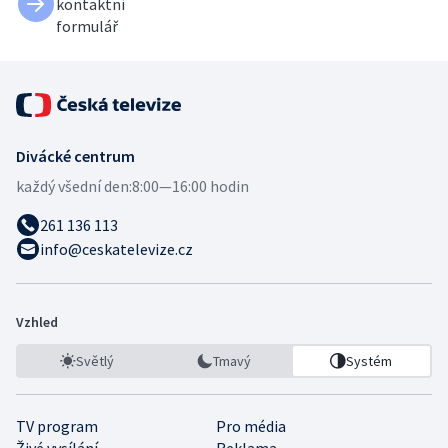
kontaktní
formulář
Divácké centrum
každý všední den:
8:00—16:00 hodin
261 136 113
info@ceskatelevize.cz
Vzhled
Světlý
Tmavý
Systém
TV program
Pro média