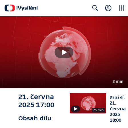
Close
Search
3 min
21. června
Další díl
21.
2025 17:00
června
25 min
2025
Obsah dílu
18:00