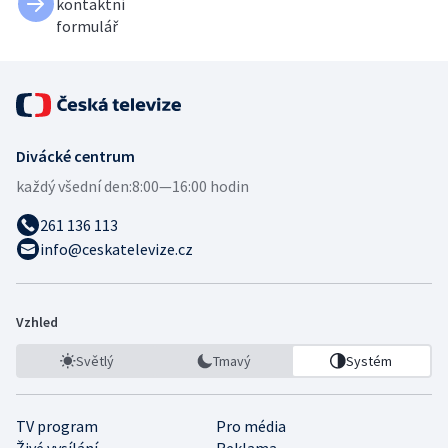
kontaktní
formulář
Divácké centrum
každý všední den:
8:00—16:00 hodin
261 136 113
info@ceskatelevize.cz
Vzhled
Světlý
Tmavý
Systém
TV program
Pro média