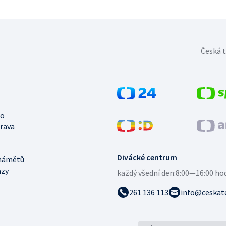
Česká t
no
trava
Divácké centrum
námětů
azy
každý všední den:
8:00—16:00 ho
261 136 113
info@ceskate