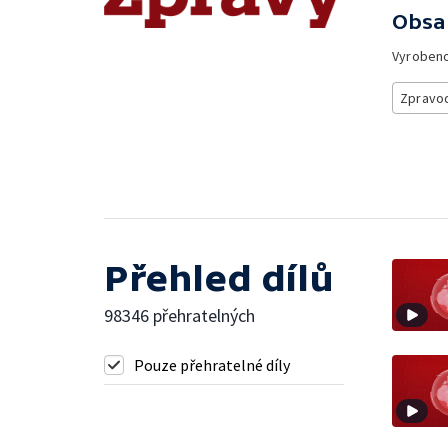
Obsa
Vyroben
Zpravod
Přehled dílů
98346 přehratelných
Pouze přehratelné díly