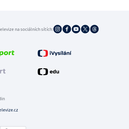
elevize na sociálních sítích:
din
levize.cz