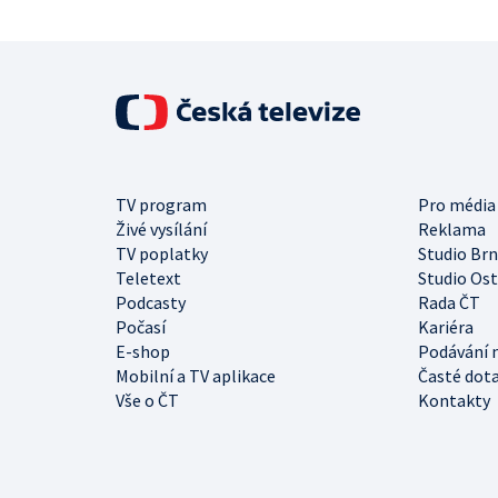
TV program
Pro média
Živé vysílání
Reklama
TV poplatky
Studio Br
Teletext
Studio Os
Podcasty
Rada ČT
Počasí
Kariéra
E-shop
Podávání 
Mobilní a TV aplikace
Časté dot
Vše o ČT
Kontakty