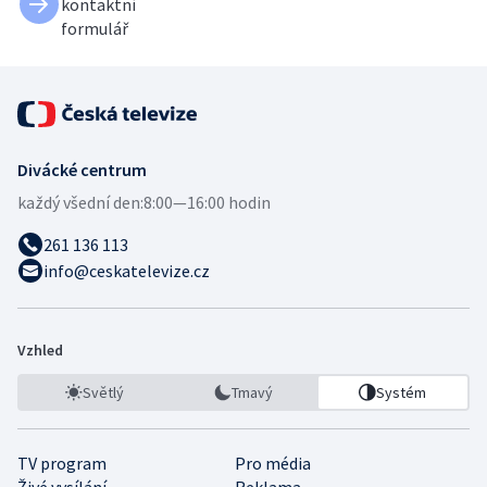
kontaktní
formulář
Divácké centrum
každý všední den:
8:00—16:00 hodin
261 136 113
info@ceskatelevize.cz
Vzhled
Světlý
Tmavý
Systém
TV program
Pro média