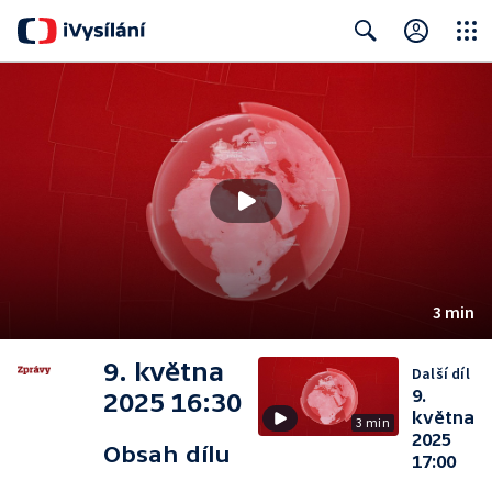
Close
Search
3 min
9. května
Další díl
9.
2025 16:30
května
3 min
2025
Obsah dílu
17:00