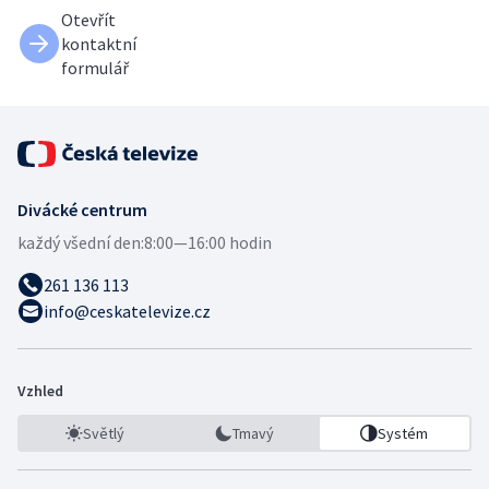
Otevřít
kontaktní
formulář
Divácké centrum
každý všední den:
8:00—16:00 hodin
261 136 113
info@ceskatelevize.cz
Vzhled
Světlý
Tmavý
Systém