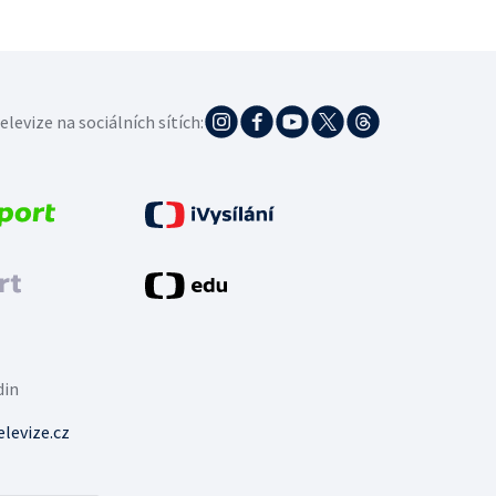
elevize na sociálních sítích:
din
levize.cz