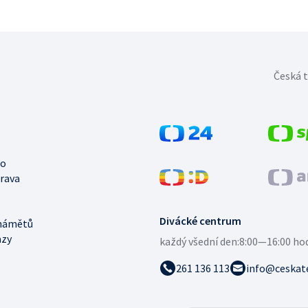
Česká t
no
trava
Divácké centrum
námětů
azy
každý všední den:
8:00—16:00 ho
261 136 113
info@ceskate