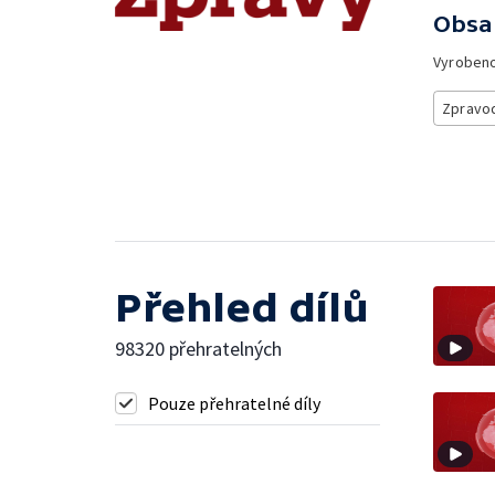
Obsa
Vyroben
Zpravod
Přehled dílů
98320 přehratelných
Pouze přehratelné díly