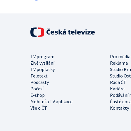
TV program
Pro média
Živé vysílání
Reklama
TV poplatky
Studio Br
Teletext
Studio Os
Podcasty
Rada ČT
Počasí
Kariéra
E-shop
Podávání 
Mobilní a TV aplikace
Časté dot
Vše o ČT
Kontakty