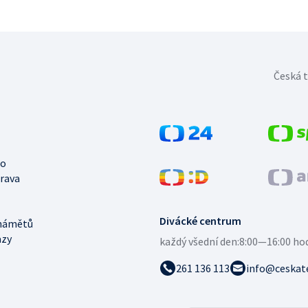
Česká t
no
trava
Divácké centrum
námětů
azy
každý všední den:
8:00—16:00 ho
261 136 113
info@ceskate