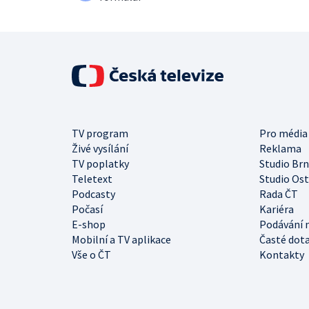
TV program
Pro média
Živé vysílání
Reklama
TV poplatky
Studio Br
Teletext
Studio Os
Podcasty
Rada ČT
Počasí
Kariéra
E-shop
Podávání 
Mobilní a TV aplikace
Časté dot
Vše o ČT
Kontakty