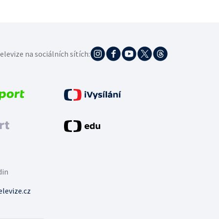
elevize na sociálních sítích:
din
levize.cz