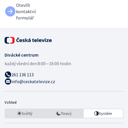
Otevřít
kontaktní
formulář
Divácké centrum
každý všední den:
8:00—16:00 hodin
261 136 113
info@ceskatelevize.cz
Vzhled
Světlý
Tmavý
Systém