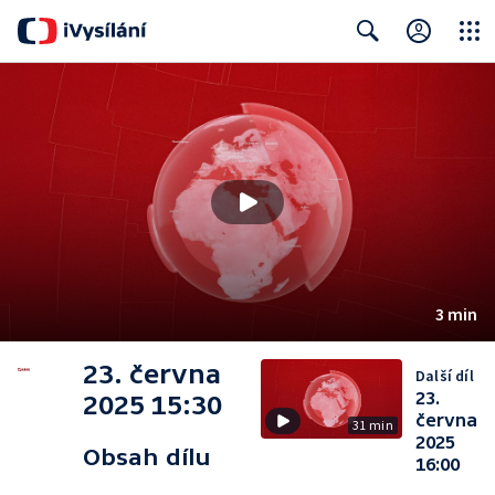
Close
Search
3 min
23. června
Další díl
23.
2025 15:30
června
31 min
2025
Obsah dílu
16:00