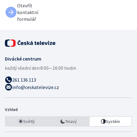
Otevřít
kontaktní
formulář
Divácké centrum
každý všední den:
8:00—16:00 hodin
261 136 113
info@ceskatelevize.cz
Vzhled
Světlý
Tmavý
Systém