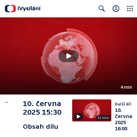
Close
Search
4 min
10. června
Další díl
10.
2025 15:30
června
31 min
2025
Obsah dílu
16:00