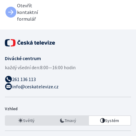
Otevřít
kontaktní
formulář
Divácké centrum
každý všední den:
8:00—16:00 hodin
261 136 113
info@ceskatelevize.cz
Vzhled
Světlý
Tmavý
Systém