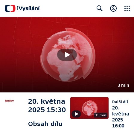
Close
Search
3 min
20. května
Další díl
20.
2025 15:30
května
31 min
2025
Obsah dílu
16:00