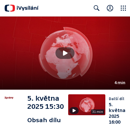
Close
Search
4 min
5. května
Další díl
5.
2025 15:30
května
31 min
2025
Obsah dílu
16:00