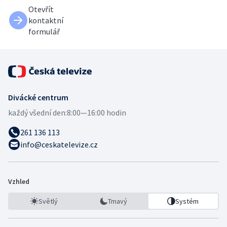
Otevřít
kontaktní
formulář
Divácké centrum
každý všední den:
8:00—16:00 hodin
261 136 113
info@ceskatelevize.cz
Vzhled
Světlý
Tmavý
Systém