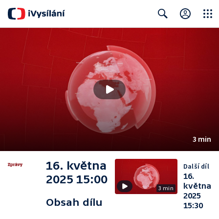
Close
Search
3 min
16. května
Další díl
16.
2025 15:00
května
3 min
2025
Obsah dílu
15:30