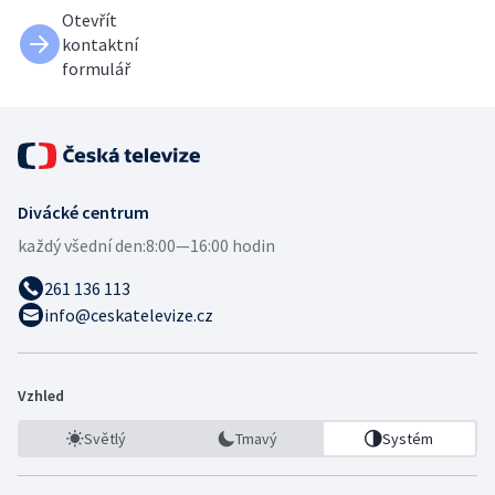
Otevřít
kontaktní
formulář
Divácké centrum
každý všední den:
8:00—16:00 hodin
261 136 113
info@ceskatelevize.cz
Vzhled
Světlý
Tmavý
Systém