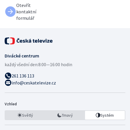
Otevřít
kontaktní
formulář
Divácké centrum
každý všední den:
8:00—16:00 hodin
261 136 113
info@ceskatelevize.cz
Vzhled
Světlý
Tmavý
Systém