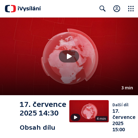
Close
Search
3 min
17. července
Další díl
17.
2025 14:30
července
4 min
2025
Obsah dílu
15:00