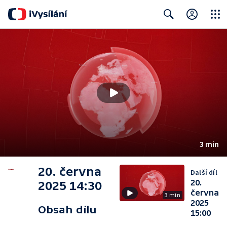
Close
Search
3 min
20. června
Další díl
20.
2025 14:30
června
3 min
2025
Obsah dílu
15:00