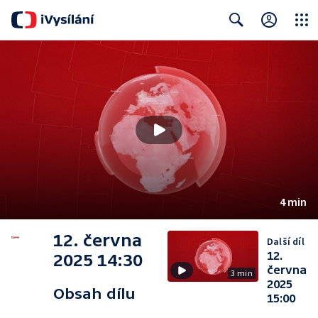
Close
Search
4 min
12. června
Další díl
12.
2025 14:30
června
3 min
2025
Obsah dílu
15:00