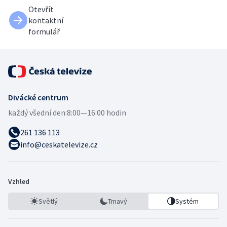
Otevřít
kontaktní
formulář
Divácké centrum
každý všední den:
8:00—16:00 hodin
261 136 113
info@ceskatelevize.cz
Vzhled
Světlý
Tmavý
Systém