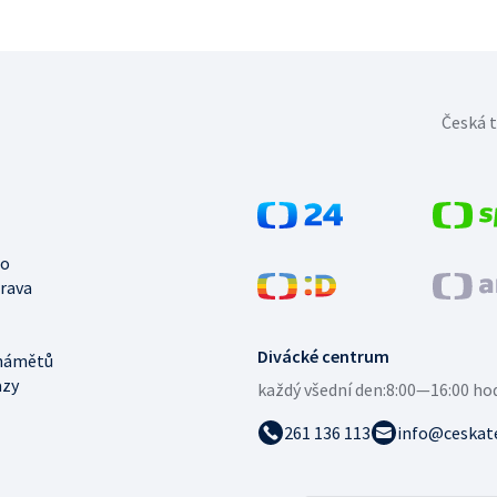
Česká t
no
trava
Divácké centrum
námětů
azy
každý všední den:
8:00—16:00 ho
261 136 113
info@ceskate