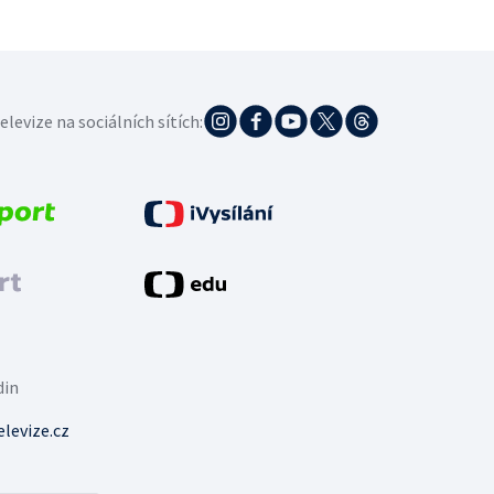
elevize na sociálních sítích:
din
levize.cz