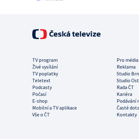
TV program
Pro média
Živé vysílání
Reklama
TV poplatky
Studio Br
Teletext
Studio Os
Podcasty
Rada ČT
Počasí
Kariéra
E-shop
Podávání 
Mobilní a TV aplikace
Časté dot
Vše o ČT
Kontakty