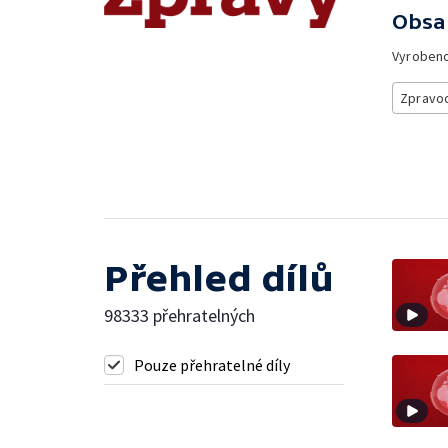
Obsa
Vyroben
Zpravod
Přehled dílů
98333 přehratelných
Pouze přehratelné díly