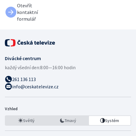
Otevřít
kontaktní
formulář
Divácké centrum
každý všední den:
8:00—16:00 hodin
261 136 113
info@ceskatelevize.cz
Vzhled
Světlý
Tmavý
Systém