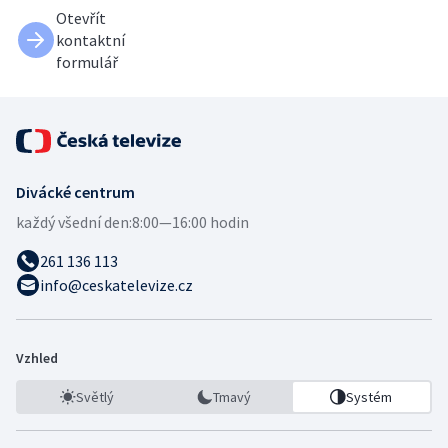
Otevřít
kontaktní
formulář
Divácké centrum
každý všední den:
8:00—16:00 hodin
261 136 113
info@ceskatelevize.cz
Vzhled
Světlý
Tmavý
Systém