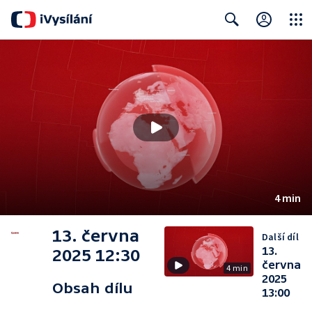
Close
Search
4 min
13. června
Další díl
13.
2025 12:30
června
4 min
2025
Obsah dílu
13:00