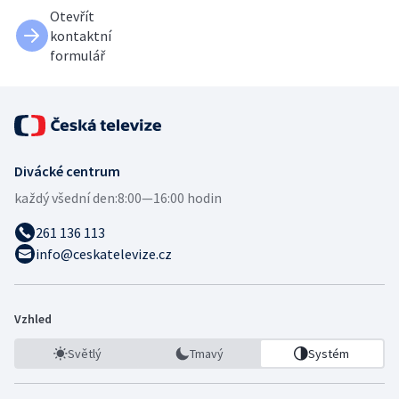
Otevřít
kontaktní
formulář
Divácké centrum
každý všední den:
8:00—16:00 hodin
261 136 113
info@ceskatelevize.cz
Vzhled
Světlý
Tmavý
Systém