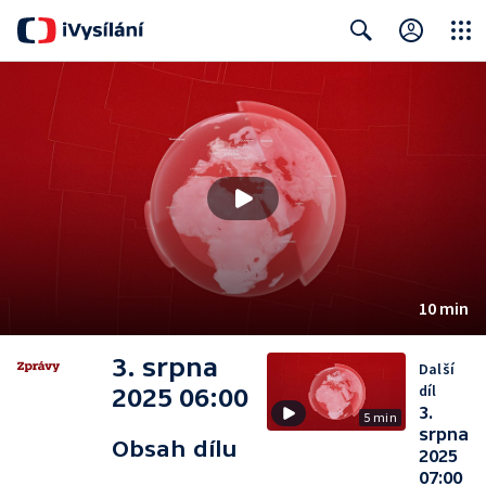
Close
Search
10 min
3. srpna
Další
díl
2025 06:00
3.
5 min
srpna
Obsah dílu
2025
07:00