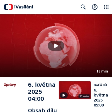
Close
Search
13 min
6. května
Další díl
6.
2025
května
13 min
04:00
2025
05:00
Obsah dílu