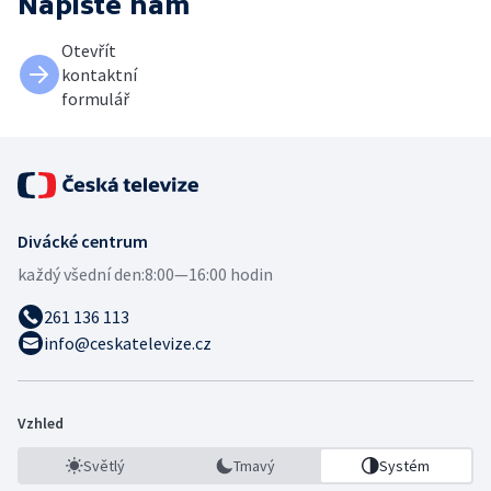
Napište nám
Otevřít
kontaktní
formulář
Divácké centrum
každý všední den:
8:00—16:00 hodin
261 136 113
info@ceskatelevize.cz
Vzhled
Světlý
Tmavý
Systém