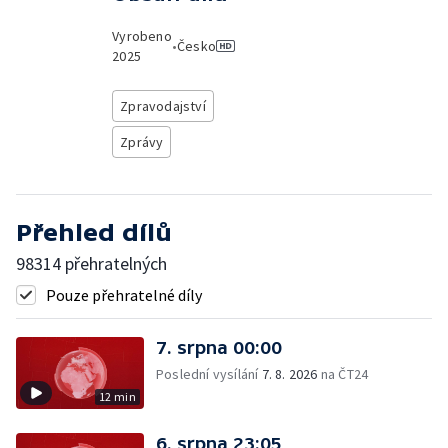
Vyrobeno
•
Česko
2025
Zpravodajství
Zprávy
Přehled dílů
98314 přehratelných
Pouze přehratelné díly
7. srpna 00:00
Poslední vysílání
7. 8. 2026
na ČT24
12 min
6. srpna 23:05