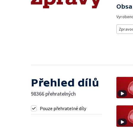
Obsa
Vyroben
Zpravod
Přehled dílů
98366 přehratelných
Pouze přehratelné díly