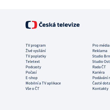
TV program
Pro média
Živé vysílání
Reklama
TV poplatky
Studio Br
Teletext
Studio Os
Podcasty
Rada ČT
Počasí
Kariéra
E-shop
Podávání 
Mobilní a TV aplikace
Časté dot
Vše o ČT
Kontakty