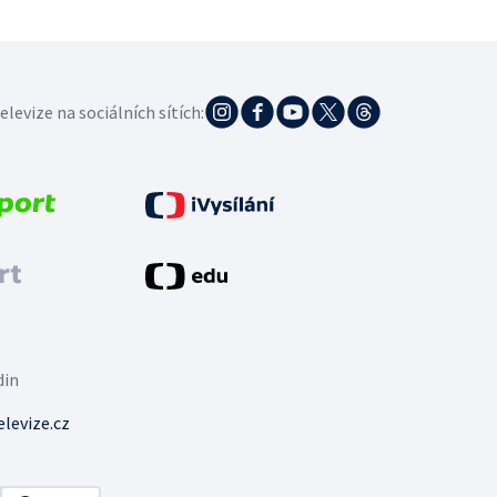
elevize na sociálních sítích:
din
levize.cz