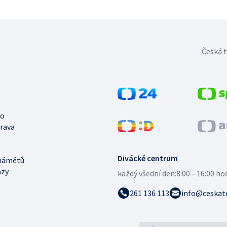
Česká t
no
trava
Divácké centrum
námětů
azy
každý všední den:
8:00—16:00 ho
261 136 113
info@ceskate