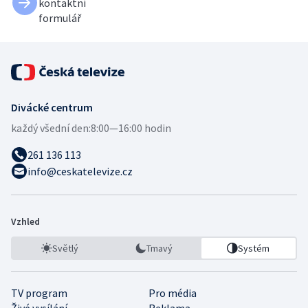
kontaktní
formulář
Divácké centrum
každý všední den:
8:00—16:00 hodin
261 136 113
info@ceskatelevize.cz
Vzhled
Světlý
Tmavý
Systém
TV program
Pro média