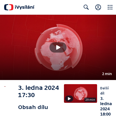
Close
Search
2 min
3. ledna 2024
Další
díl
17:30
3.
29 min
ledna
Obsah dílu
2024
18:00