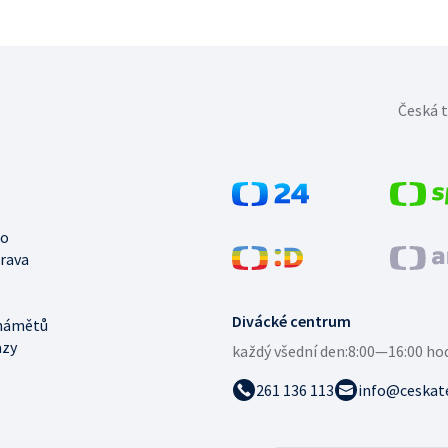
Česká t
no
trava
Divácké centrum
námětů
azy
každý všední den:
8:00—16:00 ho
261 136 113
info@ceskate