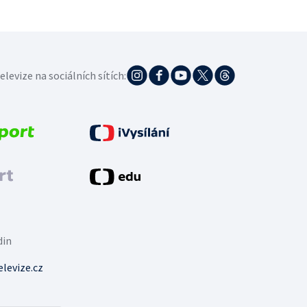
elevize na sociálních sítích:
din
levize.cz