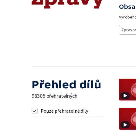
Obsa
Vyroben
Zpravod
Přehled dílů
98305 přehratelných
Pouze přehratelné díly