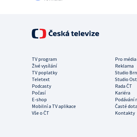
TV program
Pro média
Živé vysílání
Reklama
TV poplatky
Studio Br
Teletext
Studio Os
Podcasty
Rada ČT
Počasí
Kariéra
E-shop
Podávání 
Mobilní a TV aplikace
Časté dot
Vše o ČT
Kontakty