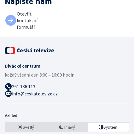
Napište nám
Otevřít
kontaktní
formulář
Divácké centrum
každý všední den:
8:00—16:00 hodin
261 136 113
info@ceskatelevize.cz
Vzhled
Světlý
Tmavý
Systém