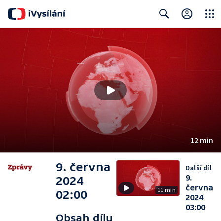
Close
Search
12 min
9. června
Další díl
9.
2024
června
11 min
02:00
2024
03:00
Obsah dílu