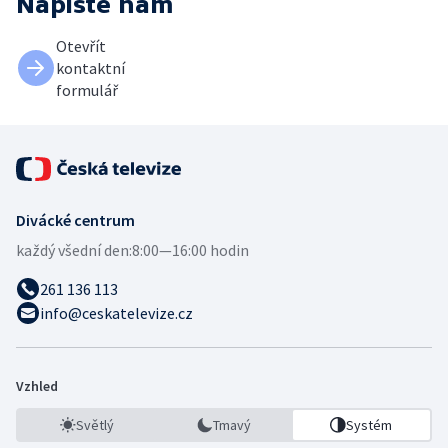
Napište nám
Otevřít
kontaktní
formulář
Divácké centrum
každý všední den:
8:00—16:00 hodin
261 136 113
info@ceskatelevize.cz
Vzhled
Světlý
Tmavý
Systém